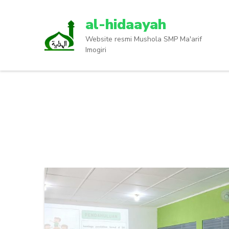
Lompat
ke
al-hidaayah
konten
Website resmi Mushola SMP Ma'arif
(Tekan
Imogiri
Enter)