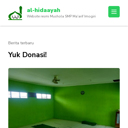
Lompat
al-hidaayah
ke
Website resmi Mushola SMP Ma'arif Imogiri
konten
(Tekan
Enter)
Berita terbaru
Yuk Donasi!