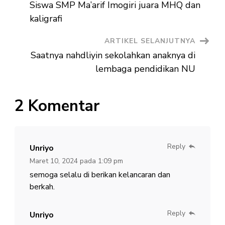
Siswa SMP Ma’arif Imogiri juara MHQ dan
Artikel
kaligrafi
ARTIKEL SELANJUTNYA
Saatnya nahdliyin sekolahkan anaknya di
lembaga pendidikan NU
2 Komentar
Reply
Unriyo
Maret 10, 2024 pada 1:09 pm
semoga selalu di berikan kelancaran dan
berkah.
Reply
Unriyo