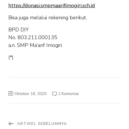
https://donasi.smpmaarifimogiri.sch.id
Bisa juga melalui rekening berikut.
BPD DIY
No. 803.211.000135
a.n. SMP Ma’arif Imogiri
(*)
pada
Oktober 16, 2020
2 Komentar
Yuk
Donasi!
Navigasi
ARTIKEL SEBELUMNYA